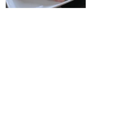
肉巻きでボリュームを！
豚バラ肉などに小麦粉をつけて、アスパ
ラはしたゆでせずに生のまま、くるくる
巻いてフライパンで焼きます。牛肉でも
もちろんOK！
​塩コショウで味付けても、甘辛くしても
美味しいですよね。
​お弁当のおかずにもオススメです。