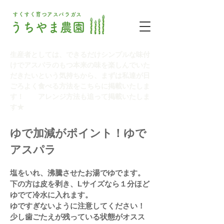
すくすく育つアスパラガス
うちやま農園
生産者としては、できるだけシンプルな味付
けでアスパラのもつ本来の味を楽しんでいた
だきたいという気持ちから、まずは私達が日
ごろよく食べる方法をこちらに掲載いたしま
す！ ​アレンジ方法も追って掲載いたしま
す★
ゆで加減がポイント！ゆで
アスパラ
塩をいれ、沸騰させたお湯でゆでます。
下の方は皮を剥き、Lサイズなら１分ほど
ゆでて
冷水に入れます。
ゆですぎないように注意してください！
少し歯ごたえが残っている状態がオスス